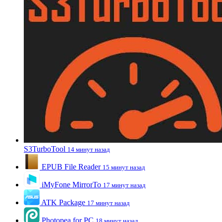
S3TurboTool
14 минут назад
EPUB File Reader
15 минут назад
iMyFone MirrorTo
17 минут назад
ATK Package
17 минут назад
Photopea for PC
18 минут назад