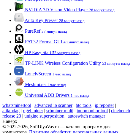
NVIDIA 3D Vision Video Player
28 минут назад
Auto Key Presser
28 минут назад
PureRef
37 минут назад
FAT32 Format GUI
48 минут назад
HP Easy Start
52 минуты назад
TP-LINK Wireless Configuration Utility
53 минуты назад
LonelyScreen
1 час назад
Meshmixer
1 час назад
Universal ADB Drivers
1 час назад
whatsminertool
|
advanced ip scanner
|
btc tools
|
ip reporter
|
atikmdag
|
rigel miner
|
srbminer multi
|
innomonitor tool
|
cinebench
release 23
|
unigine superposition
|
autoswitch manager
Наверх
© 2022-2026, SoftDlyaVas.ru — каталог программ для
компьютера.
Политика обработки персональных данных
.