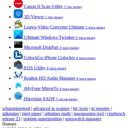
Canon IJ Scan Utility
1 час назад
3D Viewer
1 час назад
Leawo Video Converter Ultimate
2 часа назад
Ultimate Windows Tweaker
3 часа назад
Microsoft DiskPart
3 часа назад
UnlockGo iPhone Unlocker
4 часа назад
EOS Utility
4 часа назад
Realtek HD Audio Manager
4 часа назад
iMyFone MirrorTo
4 часа назад
Hikvision SADP
5 часов назад
whatsminertool
|
advanced ip scanner
|
btc tools
|
ip reporter
|
atikmdag
|
rigel miner
|
srbminer multi
|
innomonitor tool
|
cinebench
release 23
|
unigine superposition
|
autoswitch manager
Наверх