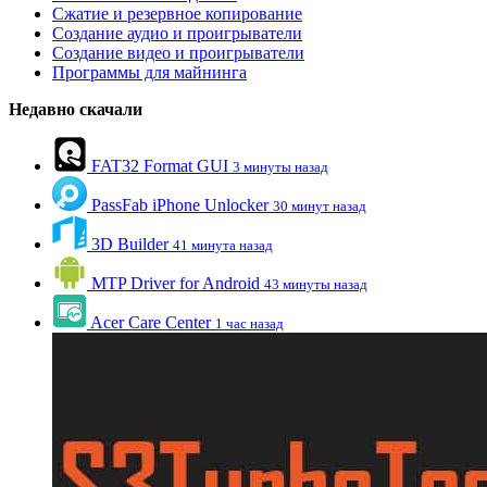
Сжатие и резервное копирование
Создание аудио и проигрыватели
Создание видео и проигрыватели
Программы для майнинга
Недавно скачали
FAT32 Format GUI
3 минуты назад
PassFab iPhone Unlocker
30 минут назад
3D Builder
41 минута назад
MTP Driver for Android
43 минуты назад
Acer Care Center
1 час назад