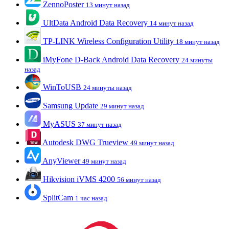
ZennoPoster
13 минут назад
UltData Android Data Recovery
14 минут назад
TP-LINK Wireless Configuration Utility
18 минут назад
iMyFone D-Back Android Data Recovery
24 минуты
назад
WinToUSB
24 минуты назад
Samsung Update
29 минут назад
MyASUS
37 минут назад
Autodesk DWG Trueview
49 минут назад
AnyViewer
49 минут назад
Hikvision iVMS 4200
56 минут назад
SplitCam
1 час назад