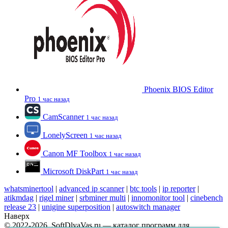
Phoenix BIOS Editor
Pro
1 час назад
CamScanner
1 час назад
LonelyScreen
1 час назад
Canon MF Toolbox
1 час назад
Microsoft DiskPart
1 час назад
whatsminertool
|
advanced ip scanner
|
btc tools
|
ip reporter
|
atikmdag
|
rigel miner
|
srbminer multi
|
innomonitor tool
|
cinebench
release 23
|
unigine superposition
|
autoswitch manager
Наверх
© 2022-2026, SoftDlyaVas.ru — каталог программ для