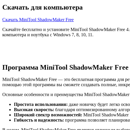
Скачать для компьютера
Скачать MiniTool ShadowMaker Free
Скачайте бесплатно и установите MiniTool ShadowMaker Free 4
компьютера и ноутбука с Windows 7, 8, 10, 11.
Программа MiniTool ShadowMaker Free
MiniTool ShadowMaker Free — это бесплатная программа для р
помощью этой программы вы сможете создавать полные, инкре
Основные особенности и преимущества MiniTool ShadowMaker 
Простота использования:
даже новичку будет легко ос
Высокая скорость:
благодаря оптимизированному алгори
Широкий спектр возможностей:
MiniTool ShadowMaker 
Гибкость и надежность:
программа позволяет планироват
В целом, MiniTool ShadowMaker Free является отличным выборо