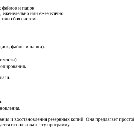
 файлов и папок.
, еженедельно или ежемесячно.
 или сбоя системы.
диск, файлы и папки).
имости).
копирования.
шаги:
.
ановления.
дания и восстановления резервных копий. Она предлагает прос
тся использовать эту программу.