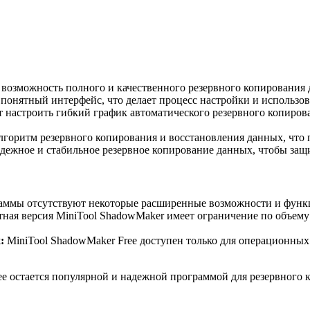
 возможность полного и качественного резервного копирования 
онятный интерфейс, что делает процесс настройки и использов
т настроить гибкий график автоматического резервного копиров
горитм резервного копирования и восстановления данных, что п
дежное и стабильное резервное копирование данных, чтобы защ
аммы отсутствуют некоторые расширенные возможности и функц
ная версия MiniTool ShadowMaker имеет ограничение по объему
:
MiniTool ShadowMaker Free доступен только для операционных
ee остается популярной и надежной программой для резервного 