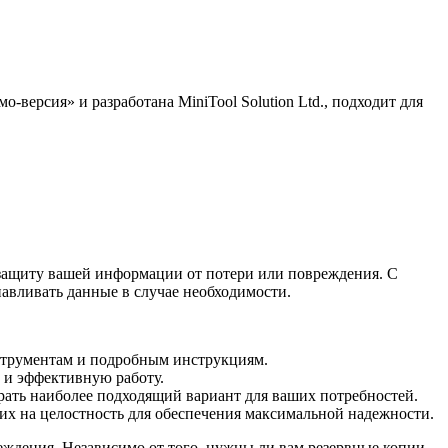
-версия» и разработана MiniTool Solution Ltd., подходит для
 защиту вашей информации от потери или повреждения. С
авливать данные в случае необходимости.
струментам и подробным инструкциям.
 и эффективную работу.
рать наиболее подходящий вариант для ваших потребностей.
 их на целостность для обеспечения максимальной надежности.
реждения. Независимо от того, нужны ли вам резервные копии