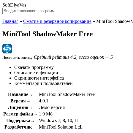
SoftDlyaVas
Главная
»
Сжатие и резервное копирование
»
MiniTool ShadowM
MiniTool ShadowMaker Free
Средний рейтинг 4.2, всего оценок — 5
Поставить оценку
Скачать программу
Описание и функции
Скриншоты интерфейса
Комментарии пользователей
Название→
MiniTool ShadowMaker Free
Версия→
4.0.1
Лицензия→
Демо-версия
Размер файла→
1.9 Мб
Поддержка→
Windows 7, 8, 10, 11
Разработчик→
MiniTool Solution Ltd.