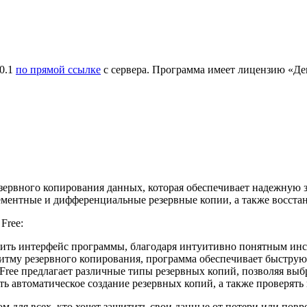
.0.1
по прямой ссылке
с сервера. Программа имеет лицензию «Демо
езервного копирования данных, которая обеспечивает надежную
ментные и дифференциальные резервные копии, а также восстан
Free:
воить интерфейс программы, благодаря интуитивно понятным ин
тму резервного копирования, программа обеспечивает быструю
Free предлагает различные типы резервных копий, позволяя выб
ь автоматическое создание резервных копий, а также проверять
м для всех, кто хочет защитить свои данные от потери или пов