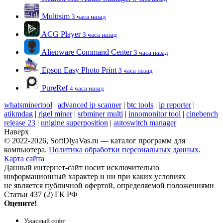
Multisim
3 часа назад
ACG Player
3 часа назад
Alienware Command Center
3 часа назад
Epson Easy Photo Print
3 часа назад
PureRef
4 часа назад
whatsminertool
|
advanced ip scanner
|
btc tools
|
ip reporter
|
atikmdag
|
rigel miner
|
srbminer multi
|
innomonitor tool
|
cinebench
release 23
|
unigine superposition
|
autoswitch manager
Наверх
© 2022-2026, SoftDlyaVas.ru — каталог программ для
компьютера.
Политика обработки персональных данных
.
Карта сайта
Данный интернет-сайт носит исключительно
информационный характер и ни при каких условиях
не является публичной офертой, определяемой положениями
Статьи 437 (2) ГК РФ
Оцените!
Ужасный софт