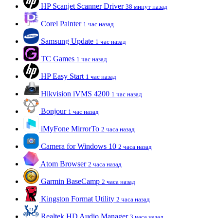
HP Scanjet Scanner Driver
38 минут назад
Corel Painter
1 час назад
Samsung Update
1 час назад
TC Games
1 час назад
HP Easy Start
1 час назад
Hikvision iVMS 4200
1 час назад
Bonjour
1 час назад
iMyFone MirrorTo
2 часа назад
Camera for Windows 10
2 часа назад
Atom Browser
2 часа назад
Garmin BaseCamp
2 часа назад
Kingston Format Utility
2 часа назад
Realtek HD Audio Manager
3 часа назад