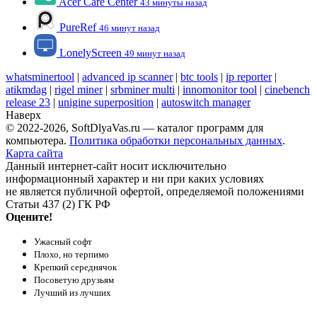
Acer Care Center
43 минуты назад
PureRef
46 минут назад
LonelyScreen
49 минут назад
whatsminertool
|
advanced ip scanner
|
btc tools
|
ip reporter
|
atikmdag
|
rigel miner
|
srbminer multi
|
innomonitor tool
|
cinebench
release 23
|
unigine superposition
|
autoswitch manager
Наверх
© 2022-2026, SoftDlyaVas.ru — каталог программ для
компьютера.
Политика обработки персональных данных
.
Карта сайта
Данный интернет-сайт носит исключительно
информационный характер и ни при каких условиях
не является публичной офертой, определяемой положениями
Статьи 437 (2) ГК РФ
Оцените!
Ужасный софт
Плохо, но терпимо
Крепкий середнячок
Посоветую друзьям
Лучший из лучших