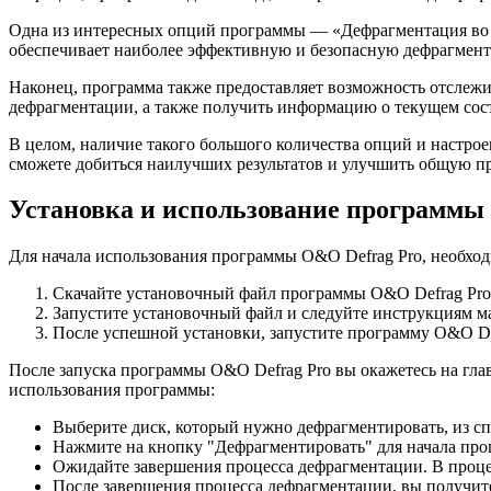
Одна из интересных опций программы — «Дефрагментация во вр
обеспечивает наиболее эффективную и безопасную дефрагмент
Наконец, программа также предоставляет возможность отслежи
дефрагментации, а также получить информацию о текущем сост
В целом, наличие такого большого количества опций и настро
сможете добиться наилучших результатов и улучшить общую п
Установка и использование программы
Для начала использования программы O&O Defrag Pro, необход
Скачайте установочный файл программы O&O Defrag Pro 
Запустите установочный файл и следуйте инструкциям ма
После успешной установки, запустите программу O&O De
После запуска программы O&O Defrag Pro вы окажетесь на гл
использования программы:
Выберите диск, который нужно дефрагментировать, из с
Нажмите на кнопку "Дефрагментировать" для начала про
Ожидайте завершения процесса дефрагментации. В проце
После завершения процесса дефрагментации, вы получит