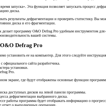
емя запуска». Эта функция позволяет запускать процесс дефра
ацию диска.
вать результаты дефрагментации и проверять статистику. Вы мо
оянии диска и его фрагментации.
ек делает программу O&O Defrag Pro удобным инструментом для
роизводительность вашей системы.
 O&O Defrag Pro
имо установить ее на компьютер. Для этого следуйте инструкци
с официального сайта разработчика.
стера установки.
frag Pro.
авном экране, где будут отображены основные функции програм
писка доступных дисков на левой панели программы.
цесса дефрагментации выбранного диска.
ссе работы программа будет отображать информацию о прогресс
е отчет о выполненных операциях.