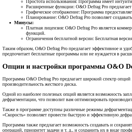
Простота использования: Программа имеет интуитив
Расширенные функции: O&O Defrag Pro предлагает
Графическое отображение: Программа предоставляет
Планирование: O&O Defrag Pro позволяет создавать
Минусы:
Платная лицензия: O&O Defrag Pro является комме
функций.
Ограничения бесплатной версии: Бесплатная верси
Таким образом, O&O Defrag Pro предлагает эффективное и удо
предпочитает бесплатные программы или не нуждается в рас
Опции и настройки программы O&O De
Программа O&O Defrag Pro предлагает широкий спектр опций 
производительность жесткого диска.
Одной из наиболее полезных опций является возможность запл
дефрагментации, что позволит вам оптимизировать производит
Также в программе доступны различные режимы дефрагментац
«Скорость» позволяет провести быструю и эффективную дефра
Программа также предлагает возможность создавать и сохраня
операций, приоритет задачи и т. д., и сохранить их в виде п