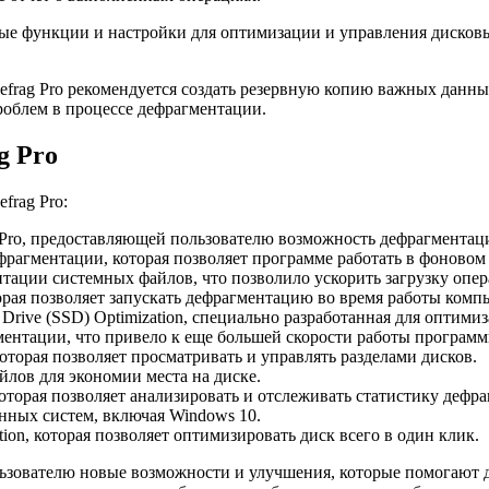
ые функции и настройки для оптимизации и управления дисков
rag Pro рекомендуется создать резервную копию важных данных
роблем в процессе дефрагментации.
g Pro
frag Pro:
 Pro, предоставляющей пользователю возможность дефрагментац
фрагментации, которая позволяет программе работать в фоновом 
нтации системных файлов, что позволило ускорить загрузку опе
торая позволяет запускать дефрагментацию во время работы компь
e Drive (SSD) Optimization, специально разработанная для оптими
гментации, что привело к еще большей скорости работы программ
которая позволяет просматривать и управлять разделами дисков.
йлов для экономии места на диске.
, которая позволяет анализировать и отслеживать статистику дефр
нных систем, включая Windows 10.
tion, которая позволяет оптимизировать диск всего в один клик.
ьзователю новые возможности и улучшения, которые помогают д