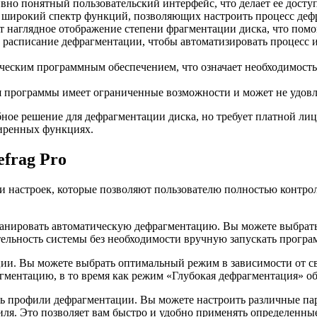
но понятный пользовательский интерфейс, что делает ее досту
 широкий спектр функций, позволяющих настроить процесс деф
 наглядное отображение степени фрагментации диска, что помога
 расписание дефрагментации, чтобы автоматизировать процесс и 
рческим программным обеспечением, что означает необходимость
я программы имеет ограниченные возможности и может не удовл
бное решение для дефрагментации диска, но требует платной ли
ширенных функциях.
frag Pro
и настроек, которые позволяют пользователю полностью контро
анировать автоматическую дефрагментацию. Вы можете выбрать 
ельность системы без необходимости вручную запускать програ
ии. Вы можете выбрать оптимальный режим в зависимости от с
гментацию, в то время как режим «Глубокая дефрагментация» о
ть профили дефрагментации. Вы можете настроить различные па
рофиля. Это позволяет вам быстро и удобно применять определен