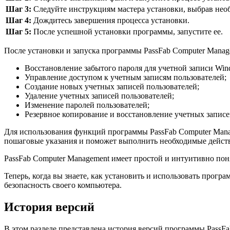
Шаг 3:
Следуйте инструкциям мастера установки, выбрав нео
Шаг 4:
Дождитесь завершения процесса установки.
Шаг 5:
После успешной установки программы, запустите ее.
После установки и запуска программы PassFab Computer Mana
Восстановление забытого пароля для учетной записи Win
Управление доступом к учетным записям пользователей;
Создание новых учетных записей пользователей;
Удаление учетных записей пользователей;
Изменение паролей пользователей;
Резервное копирование и восстановление учетных записе
Для использования функций программы PassFab Computer Mana
пошаговые указания и поможет выполнить необходимые действ
PassFab Computer Management имеет простой и интуитивно поня
Теперь, когда вы знаете, как установить и использовать прог
безопасность своего компьютера.
История версий
В этом разделе представлена история версий программы PassF