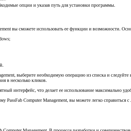
бходимые опции и указав путь для установки программы.
gement вы сможете использовать ее функции и возможности. О
dows;
й.
gement, выберите необходимую операцию из списка и следуйте 
ия в несколько кликов.
тный интерфейс, что делает ее использование максимально удоб
рамму PassFab Computer Management, вы можете легко справиться
ab Computer Management. В процессе разработки и совершенство