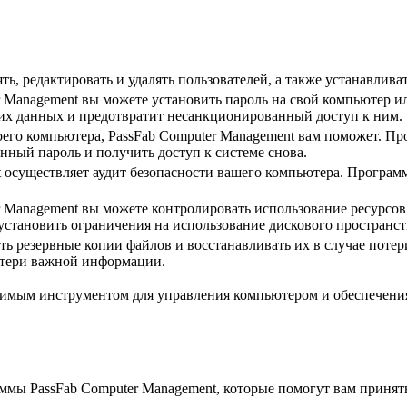
ть, редактировать и удалять пользователей, а также устанавлив
 Management вы можете установить пароль на свой компьютер и
х данных и предотвратит несанкционированный доступ к ним.
оего компьютера, PassFab Computer Management вам поможет. П
ный пароль и получить доступ к системе снова.
 осуществляет аудит безопасности вашего компьютера. Программ
 Management вы можете контролировать использование ресурсов
установить ограничения на использование дискового пространств
ть резервные копии файлов и восстанавливать их в случае поте
отери важной информации.
имым инструментом для управления компьютером и обеспечения 
мы PassFab Computer Management, которые помогут вам принять