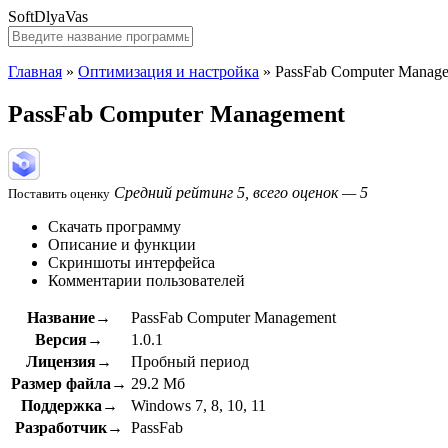
SoftDlyaVas
Главная
»
Оптимизация и настройка
»
PassFab Computer Manag
PassFab Computer Management
Средний рейтинг 5, всего оценок — 5
Поставить оценку
Скачать программу
Описание и функции
Скриншоты интерфейса
Комментарии пользователей
Название→
PassFab Computer Management
Версия→
1.0.1
Лицензия→
Пробный период
Размер файла→
29.2 Мб
Поддержка→
Windows 7, 8, 10, 11
Разработчик→
PassFab